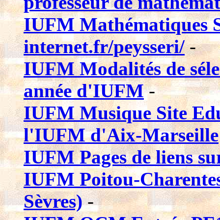
professeur de mathéma
IUFM Mathématiques Sit
internet.fr/peysseri/
-
IUFM Modalités de sélec
année d'IUFM
-
IUFM Musique Site Educ
l'IUFM d'Aix-Marseille
IUFM Pages de liens sur 
IUFM Poitou-Charentes 
Sèvres)
-