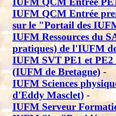
IUFM QCM Entrée PE1 
IUFM QCM Entrée prem
sur le "Portail des IU
IUFM Ressources du SA
pratiques) de l'IUFM d
IUFM SVT PE1 et PE2 Si
(IUFM de Bretagne)
-
IUFM Sciences physiques 
d'Eddy Masclet)
-
IUFM Serveur Formatio