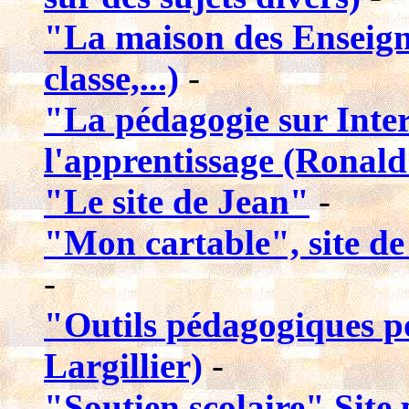
"La maison des Enseign
classe,...)
-
"La pédagogie sur Inter
l'apprentissage (Ronal
"Le site de Jean"
-
"Mon cartable", site de
-
"Outils pédagogiques po
Largillier)
-
"Soutien scolaire" Site p