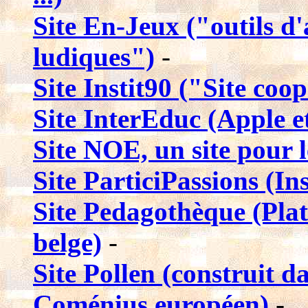
Site En-Jeux ("outils d
ludiques")
-
Site Instit90 ("Site coop
Site InterEduc (Apple e
Site NOE, un site pour l
Site ParticiPassions (In
Site Pedagothèque (Plat
belge)
-
Site Pollen (construit d
Coménius européen)
-