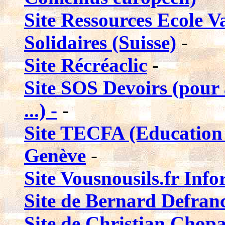
Site Ressources Ecole V
Solidaires (Suisse)
-
Site Récréaclic
-
Site SOS Devoirs (pour a
...) -
-
Site TECFA (Education e
Genève
-
Site Vousnousils.fr Inf
Site de Bernard Defranc
Site de Christian Chopar