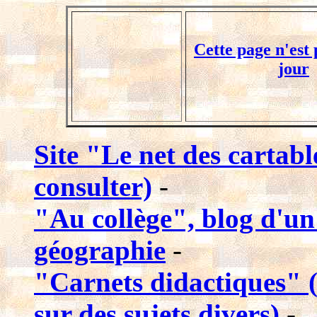
Cette page n'est 
jour
Site "Le net des cartabl
consulter)
-
"Au collège", blog d'un 
géographie
-
"Carnets didactiques" (
sur des sujets divers)
-