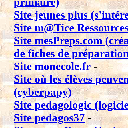
primaire)
-
Site jeunes plus (s'intér
Site m@Tice Ressources
Site mesPreps.com (créa
de fiches de préparatio
Site monecole.fr
-
Site où les élèves peuve
(cyberpapy)
-
Site pedagologic (logicie
Site pedagos37
-