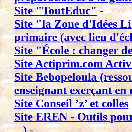
Site "ToutEduc"
-
Site "la Zone d'Idées L
primaire (avec lieu d'é
Site "École : changer de
Site Actiprim.com Activi
Site Bebopeloula (resso
enseignant exerçant en m
Site Conseil ’z’ et colles
Site EREN - Outils pour 
...)
-